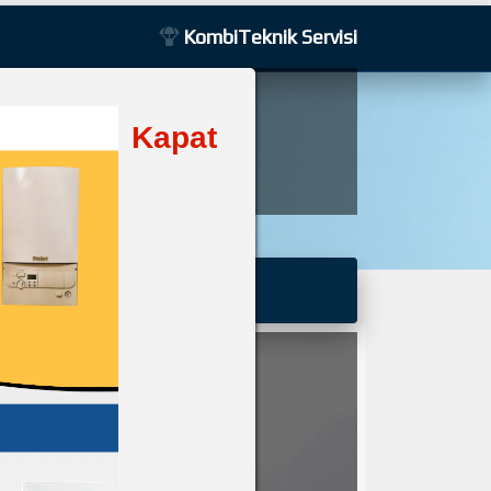
KombiTeknik Servisi
Pozitif Teknik
Kapat
r
Kuruluşudur
Basında Biz
Galeri
İletişim