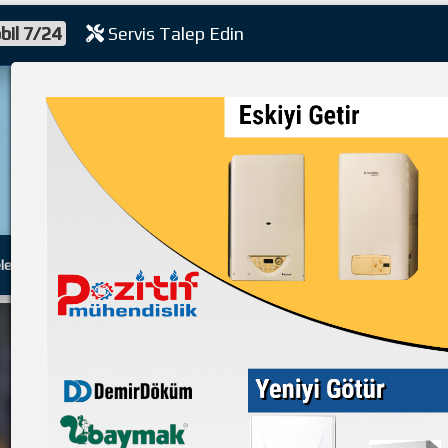
bil 7/24
Servis Talep Edin
bi
leri
Sıkça Sorulan Sorular
Müşteri Köşesi
Kampanyalar