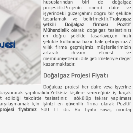
hususlarından biri de doğalgaz
projesidir.Projenin önemi daire ve
işyerindeki güzergahını doğru bir şekilde
tasarlamak ve belirtmektir.
Trakyagaz
yetkili Doğalgaz firması Pozitif
Mühendislik
olarak doğalgaz tesisatınızı
en doğru şekilde tasarlayıp,en hızlı
şekilde kullanıma hazır hale getiriyoruz.7
yıllık firma geçmişimiz müşterilerimizin
artarak devam etmesi ve
memnuniyetlerini dile getirmeleriyle değer
kazanmaktadır.
Doğalgaz Projesi Fiyatı
Doğalgaz projesi her daire veya işyerine
 başvurarak yapılmalıdır.Yetkisiz kişilere vereceğiniz iş kaçak
et edildiği takdirde tesisatınız sökülüp tekrar yapılması
arşılaşmamak için işinizi en güvenilir firma olarak Pozitif
rojesi fiyatımız
500 TL dir. Bu fiyata sayaç montaj