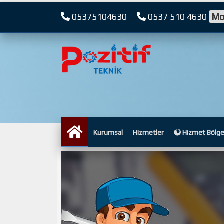
05375104630
0537 510 4630
Mo
Kurumsal
Hizmetler
Hizmet Bölge