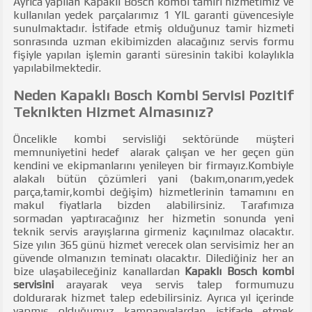
Ayrıca yapılan Kapaklı Bosch kombi tamiri hizmetimiz ve
kullanılan yedek parçalarımız 1 YIL garanti güvencesiyle
sunulmaktadır. İstifade etmiş olduğunuz tamir hizmeti
sonrasında uzman ekibimizden alacağınız servis formu
fişiyle yapılan işlemin garanti süresinin takibi kolaylıkla
yapılabilmektedir.
Neden Kapaklı Bosch Kombi Servisi Pozitif
Teknikten Hizmet Almasınız?
Öncelikle kombi servisliği sektöründe müşteri
memnuniyetini hedef alarak çalışan ve her geçen gün
kendini ve ekipmanlarını yenileyen bir firmayız.Kombiyle
alakalı bütün çözümleri yani (bakım,onarım,yedek
parça,tamir,kombi değişim) hizmetlerinin tamamını en
makul fiyatlarla bizden alabilirsiniz. Tarafımıza
sormadan yaptıracağınız her hizmetin sonunda yeni
teknik servis arayışlarına girmeniz kaçınılmaz olacaktır.
Size yılın 365 günü hizmet verecek olan servisimiz her an
güvende olmanızın teminatı olacaktır. Dilediğiniz her an
bize ulaşabileceğiniz kanallardan
Kapaklı Bosch kombi
servisini
arayarak veya servis talep formumuzu
doldurarak hizmet talep edebilirsiniz. Ayrıca yıl içerinde
yapmış olduğumuz kampanyalardan istifade etmek