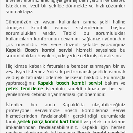
internet sitemiz aracılığıyla gelmiş olan yardım ve destek
isteklerine ivedi bir şekilde dönmekte ve hızlı çözümler
sunmaktayız.
Günümüzün en yaygın kullanılan ısınma şekli haline
dönüşen kombili ısınma sistemlerinin başlıca
sorumlulukları vardır. Tabiki bu sorumluluklar
kullanıcıların konforunun devamını sağlaması yönünden
çok önemlidir. Her sene düzenli şekilde yapacağınız
Kapaklı Bosch kombi servisi
hizmeti sayesinde bu
sorumlulukları büyük ölçüde yerine getirmiş olacaksınız.
Hiç kimse kabarık faturalarla beraber ısınmayan bir ev
veya işyeri istemez. Yüksek performanslı şekilde ısınmak
ve düşük faturalar ödemek herkesin hakkıdır. Bu amaçla
yaptıracağınız
Kapaklı bosch kombi servisi
bakım ve
petek temizleme
işleminin sürekli olması ve her yıl
yenilenmesi cebinizin yanmaması için önemlidir.
İstenilen her anda Kapaklı'da ulaşabileceğiniz
profesyonel servisimizle Bosch kombileriniz servis
hizmetlerinden faydalanabilir gerektirdiği durumlarda
tamir,
yedek parça
,
kombi kart tamiri
ve petek temizleme
imkanlarından faydalanabilirsiniz. Kapaklı için hemen
randevu oluşturmak istiyorsanız
Bosch kombi servisini