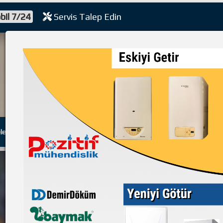
bil 7/24
Servis Talep Edin
bi
leri
Sıkça Sorulan Sorular
Müşteri Köşesi
Kampanyalar