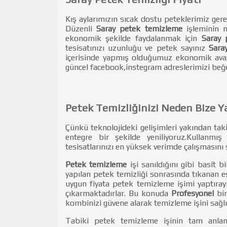
Kış aylarımızın sıcak dostu peteklerimiz gerek
Düzenli
Saray petek temizleme
işleminin n
ekonomik şekilde faydalanmak için
Saray p
tesisatınızı uzunluğu ve petek sayınız
Sara
içerisinde yapmış olduğumuz ekonomik ava
güncel facebook,instegram adreslerimizi beğe
Petek Temizliğinizi Neden Bize Y
Çünkü teknolojideki gelişimleri yakından t
entegre bir şekilde yeniliyoruz.Kullanm
tesisatlarınızı en yüksek verimde çalışmasını 
Petek temizleme
işi sanıldığını gibi basit b
yapılan petek temizliği sonrasında tıkanan eşa
uygun fiyata petek temizleme işimi yaptıray
çıkarmaktadırlar. Bu konuda
Profesyonel
bir
kombinizi güvene alarak temizleme işini sağl
Tabiki petek temizleme işinin tam anla