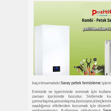
kaçırılmamalıdır.
Saray petek temizleme
işlem
Evinizde ve işyerinizde ısınmak için kullan
zaman içerisinde bozulur. Sistemde k
çamurlaşma,yosunlaşma,korozyon,kireçlenme g
saydığımız etkilerden korumak için düzenli
yaptırmalısınız. Kullanmış olduğumuz
Sara