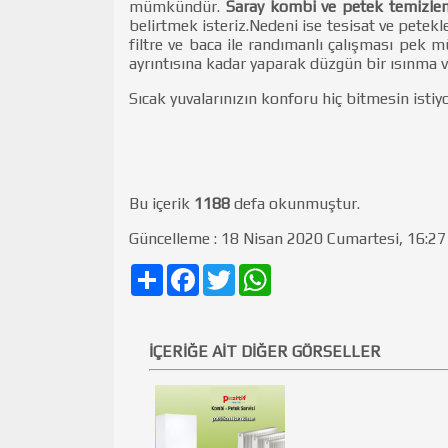
mümkündür.
Saray kombi ve petek temizl
belirtmek isteriz.Nedeni ise tesisat ve petek
filtre ve baca ile randımanlı çalışması pek
ayrıntısına kadar yaparak düzgün bir ısınma v
Sıcak yuvalarınızın konforu hiç bitmesin isti
Bu içerik
1188
defa okunmuştur.
Güncelleme : 18 Nisan 2020 Cumartesi, 16:27
Share
Facebook
Twitter
WhatsApp
İÇERİĞE AİT DİĞER GÖRSELLER