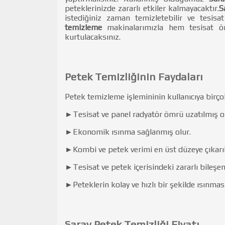
peteklerinizde zararlı etkiler kalmayacaktır.
S
istediğiniz zaman temizletebilir ve tesisa
temizleme
makinalarımızla hem tesisat ö
kurtulacaksınız.
Petek Temizliğinin Faydaları
Petek temizleme işlemininin kullanıcıya birçok 
►Tesisat ve panel radyatör ömrü uzatılmış ol
►Ekonomik ısınma sağlanmış olur.
►Kombi ve petek verimi en üst düzeye çıkarıl
►Tesisat ve petek içerisindeki zararlı bileşen
►Peteklerin kolay ve hızlı bir şekilde ısınması
Saray Petek Temizliği Fiyatı