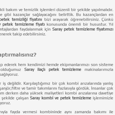
li bakım ve temizlik işlemleri düzenli bir şekilde yapılmalıdır.
e gibi kazançlar sağlayacağını belirttik. Bu kazançlardan en
etek temizliği fiyatını
bizi arayarak öğrenebilirsiniz. Çünkü
y petek temizleme fiyatı
konusunda önemli bir husustur. Yıl
ntajlardan faydalanmak için
Saray petek temizleme fiyatımızı
nerek takip edebilirsiniz.
aptırmalısınız?
akip ederek hem kendimizi hemde ekipmanlarımızı son sisteme
ış olduğumuz
Saray ilaçlı petek temizleme
makinalarımızla
sağlıyoruz.
ir iş değildir. Karşılaştığımız bir çok kombi arızalarında yanlış
njör,filtre ve tamir takımlarını fazlasıyla gördük. İnsanlar çok
ım derken daha yüksek maliyetleri kombi arızalarına davetiye
 şekilde çalışan
Saray kombi ve petek temizleme
işlemimizle
ıyoruz.
mıyla fayda vermesi kombininde aynı zamanda bakımı ile