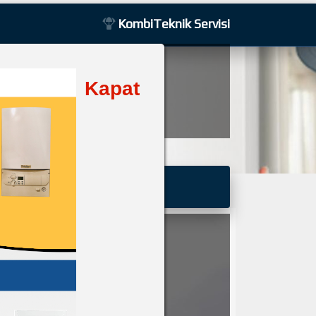
KombiTeknik Servisi
Pozitif Teknik
Kapat
r
Kuruluşudur
Basında Biz
Galeri
İletişim