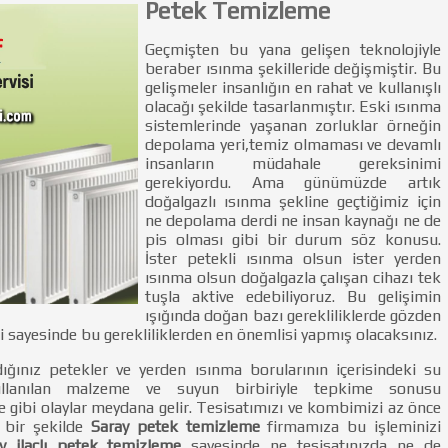
Petek Temizleme
Geçmişten bu yana gelişen teknolojiyle
beraber ısınma şekilleride değişmiştir. Bu
gelişmeler insanlığın en rahat ve kullanışlı
olacağı şekilde tasarlanmıştır. Eski ısınma
sistemlerinde yaşanan zorluklar örneğin
depolama yeri,temiz olmaması ve devamlı
insanların müdahale gereksinimi
gerekiyordu. Ama günümüzde artık
doğalgazlı ısınma şekline geçtiğimiz için
ne depolama derdi ne insan kaynağı ne de
pis olması gibi bir durum söz konusu.
İster petekli ısınma olsun ister yerden
ısınma olsun doğalgazla çalışan cihazı tek
tuşla aktive edebiliyoruz. Bu gelişimin
ışığında doğan bazı gerekliliklerde gözden
i sayesinde bu gerekliliklerden en önemlisi yapmış olacaksınız.
dığınız petekler ve yerden ısınma borularının içerisindeki su
ullanılan malzeme ve suyun birbiriyle tepkime sonusu
ibi olaylar meydana gelir. Tesisatımızı ve kombimizi az önce
 bir şekilde
Saray petek temizleme
firmamıza bu işleminizi
y ilaçlı petek temizleme
sayesinde ne tesisatınızda ne de