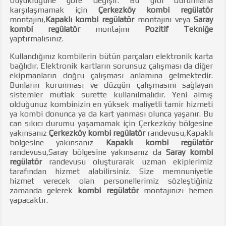
büyüklüğüne göre değişir. Bu gibi durumlarla
karşılaşmamak için
Çerkezköy kombi regülatör
montajını,
Kapaklı kombi regülatör
montajını veya
Saray
kombi regülatör
montajını
Pozitif Tekniğe
yaptırmalısınız.
Kullandığınız kombilerin bütün parçaları elektronik karta
bağlıdır. Elektronik kartların sorunsuz çalışması da diğer
ekipmanların doğru çalışması anlamına gelmektedir.
Bunların korunması ve düzgün çalışmasını sağlayan
sistemler mutlak surette kullanılmalıdır. Yeni almış
olduğunuz kombinizin en yüksek maliyetli tamir hizmeti
ya kombi donunca ya da kart yanması olunca yaşanır. Bu
can sıkıcı durumu yaşamamak için Çerkezköy bölgesine
yakınsanız
Çerkezköy kombi regülatör
randevusu,Kapaklı
bölgesine yakınsanız
Kapaklı kombi regülatör
randevusu,Saray bölgesine yakınsanız da
Saray kombi
regülatör
randevusu oluşturarak uzman ekiplerimiz
tarafından hizmet alabilirsiniz. Size memnuniyetle
hizmet verecek olan personellerimiz sözleştiğiniz
zamanda gelerek
kombi regülatör
montajınızı hemen
yapacaktır.