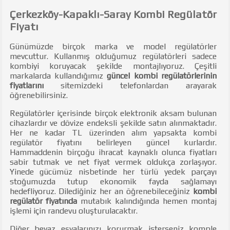
Çerkezköy-Kapaklı-Saray Kombi Regülatör
Fiyatı
Günümüzde birçok marka ve model regülatörler
mevcuttur. Kullanmış olduğumuz regülatörleri sadece
kombiyi koruyacak şekilde montajlıyoruz. Çeşitli
markalarda kullandığımız
güncel kombi regülatörlerinin
fiyatlarını
sitemizdeki telefonlardan arayarak
öğrenebilirsiniz.
Regülatörler içerisinde birçok elektronik aksam bulunan
cihazlardır ve dövize endeksli şekilde satın alınmaktadır.
Her ne kadar TL üzerinden alım yapsakta kombi
regülatör fiyatını belirleyen güncel kurlardır.
Hammaddenin birçoğu ihracat kaynaklı olunca fiyatları
sabir tutmak ve net fiyat vermek oldukça zorlaşıyor.
Yinede gücümüz nisbetinde her türlü yedek parçayı
stoğumuzda tutup ekonomik fayda sağlamayı
hedefliyoruz. Dilediğiniz her an öğrenebileceğiniz
kombi
regülatör fiyatında
mutabık kalındığında hemen montaj
işlemi için randevu oluşturulacaktır.
Diğer beyaz eşyalarınızı korurmak isterseniz komple