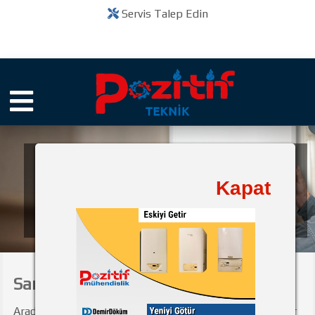
Servis Talep Edin
Pozitif Teknik
Kapat
bir
Kuruluşudur
Saray Kombi Tamiri
Aradığnız Saray Kombi Tamiri başlıklı içerik ve ilgili diğer