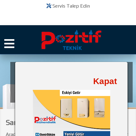
Servis Talep Edin
Pozitif Teknik
Kapat
bir
Kuruluşudur
Saray Kombi Servisi
Aradığnız Saray Kombi Servisi başlıklı içerik ve ilgili diğer