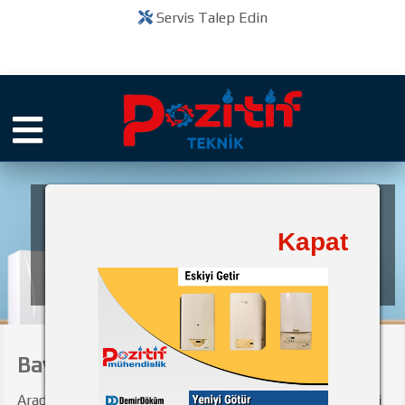
Servis Talep Edin
Pozitif Teknik
Kapat
bir
Kuruluşudur
Baymak Servisi Kapaklı
Aradığnız Baymak Servisi Kapaklı başlıklı içerik ve ilgili